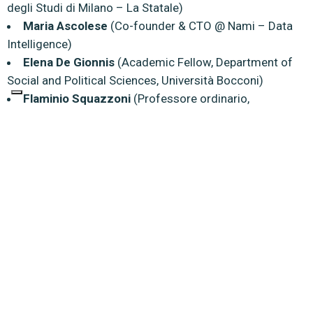
degli Studi di Milano – La Statale)
Maria Ascolese
(Co-founder & CTO @ Nami – Data
Intelligence)
Elena De Gionnis
(Academic Fellow, Department of
Social and Political Sciences, Università Bocconi)
Flaminio Squazzoni
(Professore ordinario,
Dipartimento di Scienze sociali e politiche, Università
degli Studi di Milano – La Statale)
Marco Albertini
(Professore ordinario, Dipartimento
di Scienze politiche e sociali, Alma Mater Studiorum –
Università di Bologna)
Ferruccio De Bortoli
(Giornalista, saggista e
Presidente dell’Associazione Vidas)
Celestina Valeria De Tommaso
(Junior Researcher,
Percorsi di Secondo Welfare)
Moderazione di
Felice Scalvini
(Direttore Fondazione
Ravasi Garzanti)