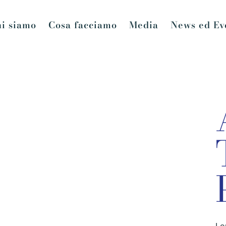
i siamo
Cosa facciamo
Media
News ed Ev