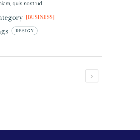
niam, quis nostrud.
ategory
BUSINESS
ags
DESIGN