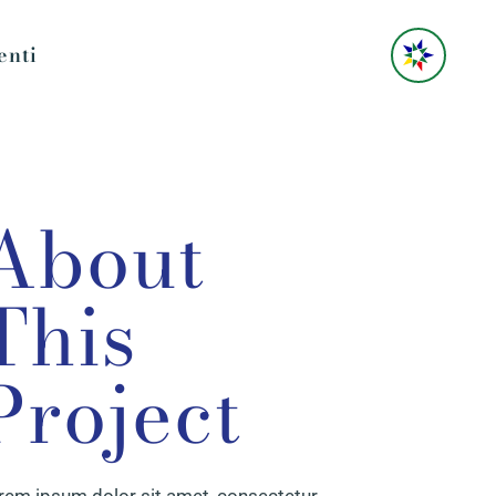
enti
About
This
Project