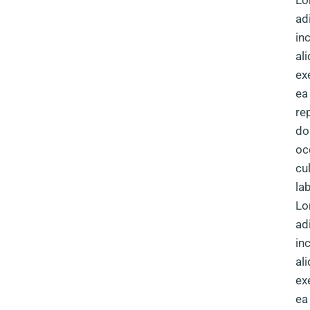
Lo
ad
in
al
ex
ea
re
do
oc
cu
la
Lo
ad
in
al
ex
ea