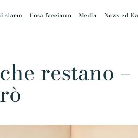
i siamo
Cosa facciamo
Media
News ed Ev
 che restano –
grò