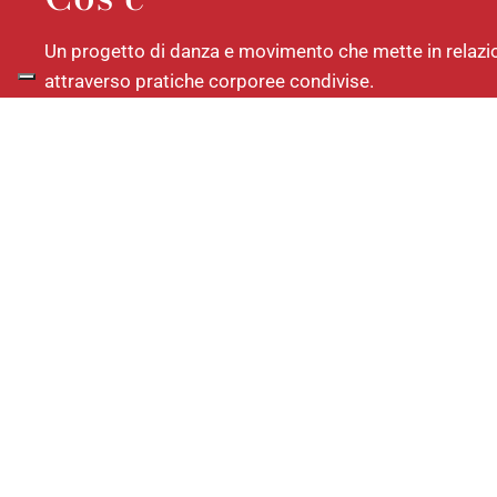
Un progetto di danza e movimento che mette in relazi
attraverso pratiche corporee condivise.
Per chi
Persone anziane, adulti, giovani, danzatori e cittadini i
come strumento di relazione e benessere.
Da dove nasce
Dall’incontro tra ricerca coreografica e riflessione sul