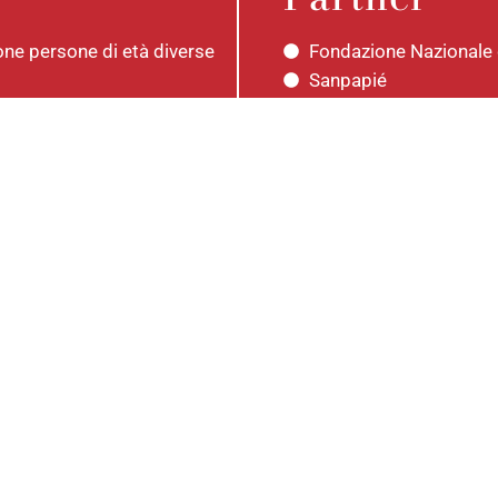
one persone di età diverse
Fondazione Nazionale d
Sanpapié
Fondazione Ravasi Gar
Cosa racconta /
nteressati al corpo
Attraverso laboratori e performance e
tempo, valorizzando ascolto, esperien
Come funziona
la longevità come
Laboratori guidati da professionisti d